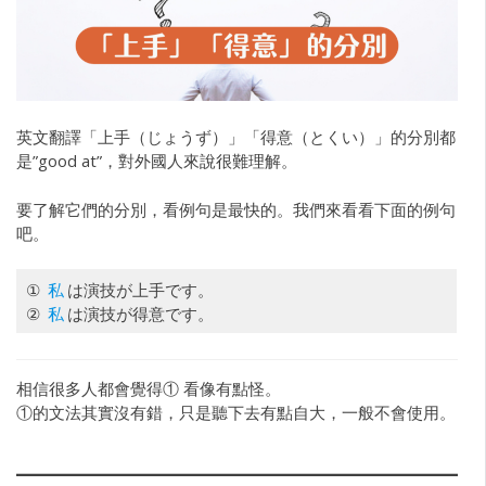
英文翻譯「上手（じょうず）」「得意（とくい）」的分別都
是”good at”，對外國人來說很難理解。
要了解它們的分別，看例句是最快的。我們來看看下面的例句
吧。
①
私
は演技が上手です。
②
私
は演技が得意です。
相信很多人都會覺得① 看像有點怪。
①的文法其實沒有錯，只是聽下去有點自大，一般不會使用。