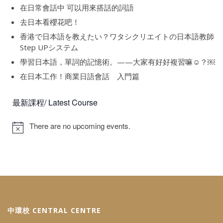
在日常會話中 可以用來搭話的詞語
去日本看櫻花吧！
香港で日本語を教えたい？ワタシクリエイトの日本語教師
Step UPシステム
學習日本語，單詞的記憶術。——大家有好好複習嘛☺️？￼
在日本工作！商業日語會話 入門篇
最新課程/ Latest Course
There are no upcoming events.
中環校 CENTRAL CENTRE