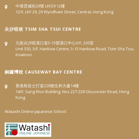
中環雲咸街29號 LKF29 12樓
12/F, LKF 29, 29 Wyndham Street, Central, Hong Kong
尖沙咀校 TSIM SHA TSUI CENTRE
九龍尖沙咀漢口道5‐15號漢口中心3/F, 330室
Unit 330, 3/F, Hankow Centre, 5-15 Hankow Road, Tsim Sha Tsui,
Kowloon
​銅鑼灣校 CAUSEWAY BAY CENTRE
香港島告士打道228號生和大廈14樓
14/F, Sang Woo Building, Nos.227-228 Gloucester Road, Hong
Kong
Watashi Online Japanese School