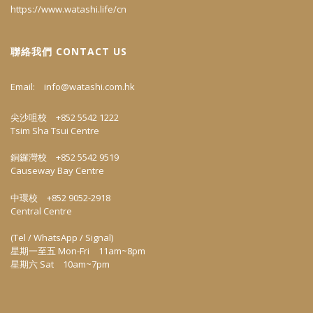
https://www.watashi.life/cn
聯絡我們 CONTACT US
Email:
info@watashi.com.hk
尖沙咀校 +852 5542 1222
Tsim Sha Tsui Centre
銅鑼灣校 +852 5542 9519
Causeway Bay Centre
中環校 +852 9052-2918
Central Centre
(Tel / WhatsApp / Signal)
星期一至五 Mon-Fri 11am~8pm
星期六 Sat 10am~7pm