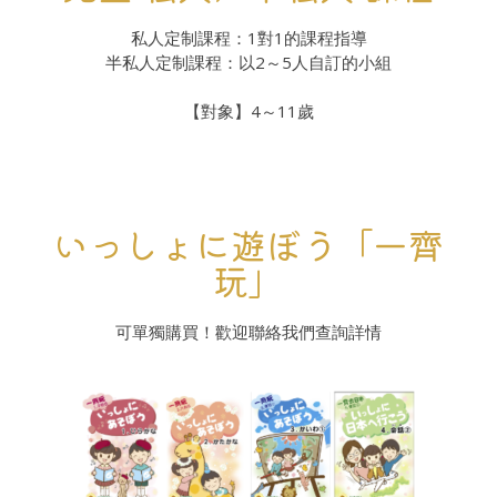
私人定制課程：1對1的課程指導
半私人定制課程：以2～5人自訂的小組
【對象】4～11歲
いっしょに遊ぼう「一齊
玩」
可單獨購買！歡迎聯絡我們查詢詳情