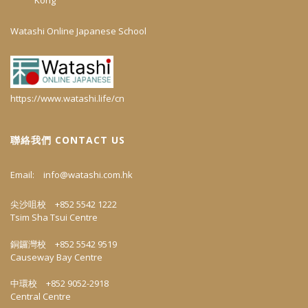
Kong
Watashi Online Japanese School
https://www.watashi.life/cn
聯絡我們 CONTACT US
Email:
info@watashi.com.hk
尖沙咀校 +852 5542 1222
Tsim Sha Tsui Centre
銅鑼灣校 +852 5542 9519
Causeway Bay Centre
中環校 +852 9052-2918
Central Centre