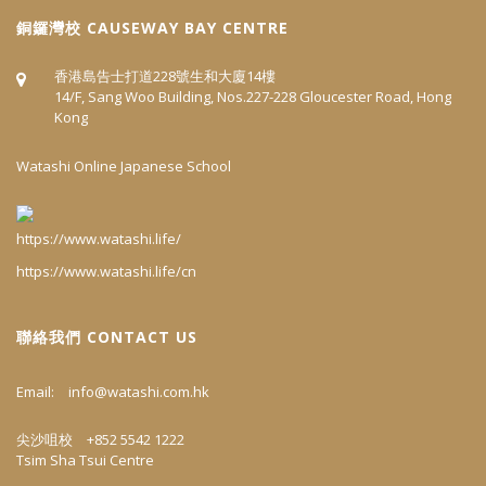
​銅鑼灣校 CAUSEWAY BAY CENTRE
香港島告士打道228號生和大廈14樓
14/F, Sang Woo Building, Nos.227-228 Gloucester Road, Hong
Kong
Watashi Online Japanese School
https://www.watashi.life/cn
聯絡我們 CONTACT US
Email:
info@watashi.com.hk
尖沙咀校 +852 5542 1222
Tsim Sha Tsui Centre