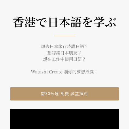
香港で日本語を学ぶ
想去日本旅行時講日語？
想認識日本朋友？
想在工作中使用日語？
Watashi Create 讓你的夢想成真！
30分鐘 免費 試堂預約