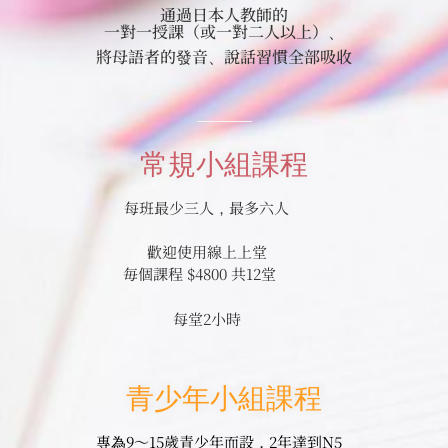
通過日本人教師的
一對一授課（或一對二人以上）、
將母語者的發音、說話習慣全部吸收
常規小組課程
每班最少三人，最多六人
歡迎使用線上上堂
毎個課程 $4800 共12堂
每堂2小時
青少年小組課程
專為9～15歲青少年而設，2年達到N5