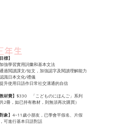
三年生
目標】
加強學習實用詞彙和基本文法
通過閲讀課文
/
短文，加強認字及閱讀理解能力
認識日本文化
/
禮儀
提升使用日語作日常社交溝通的自信
教材費】
$330 「こどものにほんご」系列
共2冊，如已持有教材，則無須再次購買）
對象】
4~11歲小朋友，已學會平假名、片假
，可進行基本日語對話