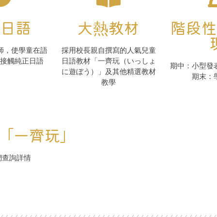
日語
大熱教材
階段性
師，使學童在語
採用校長親自撰寫的人氣兒童
接觸純正日語
日語教材「一齊玩（いっしょ
期中：小型發
に遊ぼう）」及其他精選教材
期末：
教學
「一齊玩」
們查詢詳情