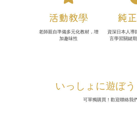
活動教學
純正
老師親自準備多元化教材，增
資深日本人導
加趣味性
言學習關鍵期
いっしょに遊ぼう
可單獨購買！歡迎聯絡我