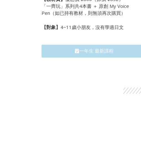
「一齊玩」系列共4本書 ＋ 原創 My Voice
Pen（如已持有教材，則無須再次購買）
【對象】
4~11歲小朋友，沒有學過日文
一年生 最新課程​​