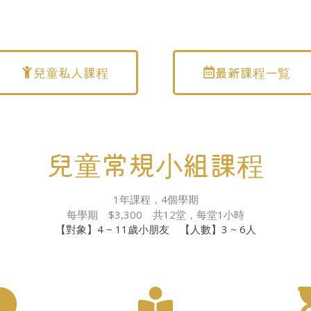
兒童私人課程
最新課程一覧
兒童常規小組課程
1年課程，4個學期
每學期 $3,300 共12堂，每堂1小時
【對象】4 ~ 11歲小朋友 【人數】3 ~ 6人