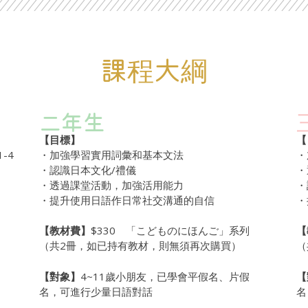
課程大綱​
二年生
【目標】
【
・加強學習實用詞彙和基本文法
・
・認識日本文化
/
禮儀
・
・透過課堂活動，加強活用能力
・
・提升使用日語作日常社交溝通的自信
・
【教材費】
$330 「こどものにほんご」系列
【
（共2冊，如已持有教材，則無須再次購買）
（
【對象】
4~11歲小朋友，已學會平假名、片假
【
名，可進行少量日語對話
名