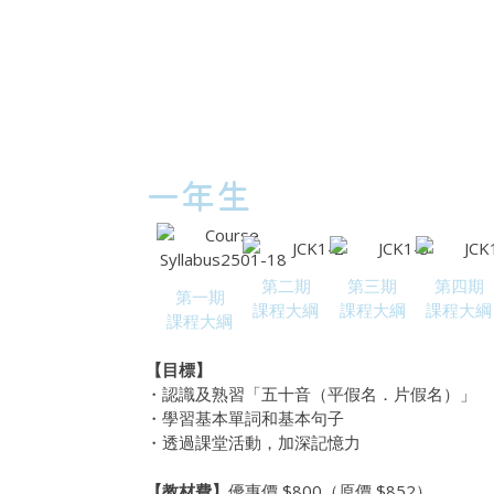
一年生
第二期
第三期
第四期
第一期
課程大綱​
課程大綱​
課程大綱​
課程大綱​
【目標】
・認識及熟習「五十音（平假名．片假名）」
・學習基本單詞和基本句子
・透過課堂活動，加深記憶力
【教材費】
優惠價 $800（原價 $852）