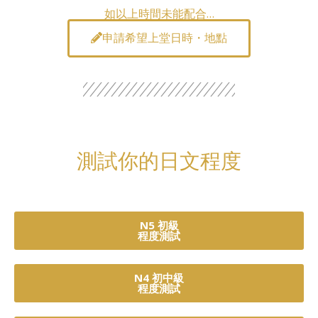
如以上時間未能配合…
申請希望上堂日時・地點
測試你的日文程度
N5 初級
程度測試
N4 初中級
程度測試