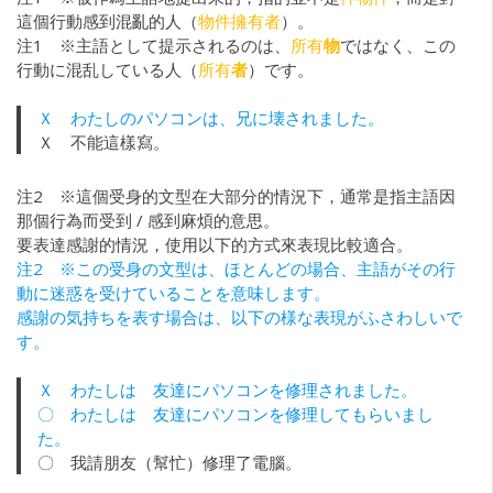
這個行動感到混亂的人（
物件擁有者
）。
注1 ※主語として提示されるのは、
所有
物
ではなく、この
行動に混乱している人（
所有
者
）です。
Ｘ わたしのパソコンは、兄に壊されました。
Ｘ 不能這樣寫。
注2 ※這個受身的文型在大部分的情況下，通常是指主語因
那個行為而受到 / 感到麻煩的意思。
要表達感謝的情況，使用以下的方式來表現比較適合。
注2 ※この受身の文型は、ほとんどの場合、主語がその行
動に迷惑を受けていることを意味します。
感謝の気持ちを表す場合は、以下の様な表現がふさわしいで
す。
Ｘ わたしは 友達にパソコンを修理されました。
〇 わたしは 友達にパソコンを修理してもらいまし
た。
〇 我請朋友（幫忙）修理了電腦。