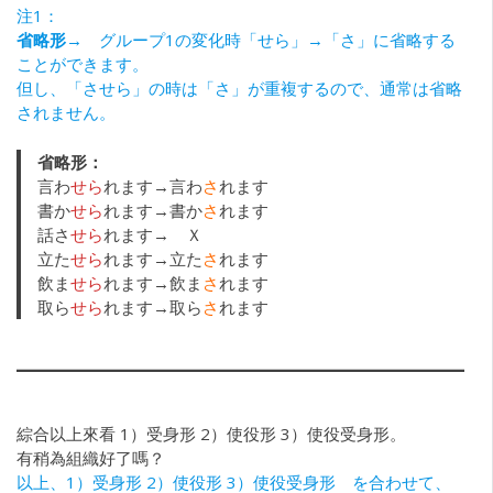
注1：
省略形→
グループ1の変化時「せら」→「さ」に省略する
ことができます。
但し、「させら」の時は「さ」が重複するので、通常は省略
されません。
省略形：
言わ
せら
れます→言わ
さ
れます
書か
せら
れます→書か
さ
れます
話さ
せら
れます→ Ｘ
立た
せら
れます→立た
さ
れます
飲ま
せら
れます→飲ま
さ
れます
取ら
せら
れます→取ら
さ
れます
綜合以上來看 1）受身形 2）使役形 3）使役受身形。
有稍為組織好了嗎？
以上、1）受身形 2）使役形 3）使役受身形 を合わせて、