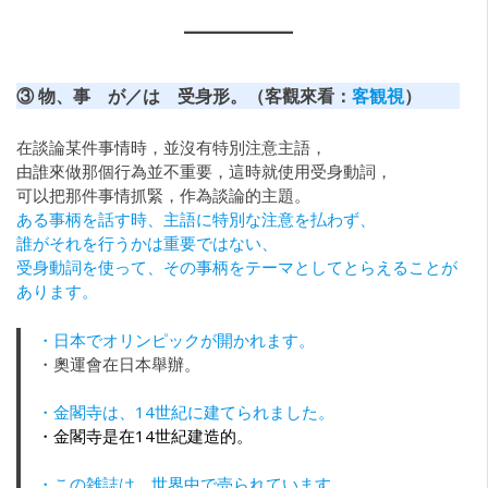
③ 物、事 が／は 受身形。（客觀來看：
客観視
）
在談論某件事情時，並沒有特別注意主語，
由誰來做那個行為並不重要，這時就使用受身動詞，
可以把那件事情抓緊，作為談論的主題。
ある事柄を話す時、主語に特別な注意を払わず、
誰がそれを行うかは重要ではない、
受身動詞を使って、その事柄をテーマとしてとらえることが
あります。
・日本でオリンピックが開かれます。
・奧運會在日本舉辦。
・金閣寺は、14世紀に建てられました。
・金閣寺是在14世紀建造的。
・この雑誌は、世界中で売られています。