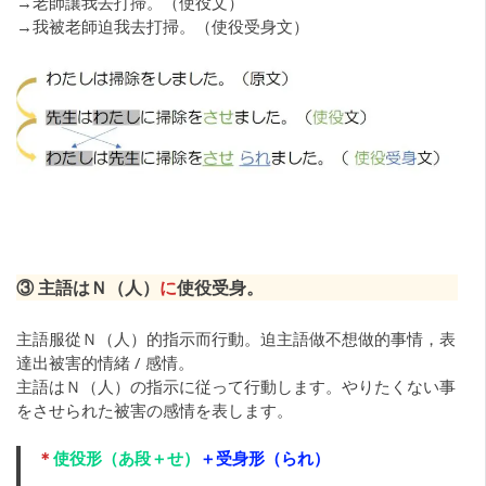
→老師讓我去打掃。（使役文）
→我被老師迫我去打掃。（使役受身文）
③ 主語はＮ（人）
に
使役受身。
主語服從Ｎ（人）的指示而行動。迫主語做不想做的事情，表
達出被害的情緒 / 感情。
主語はＮ（人）の指示に従って行動します。やりたくない事
をさせられた被害の感情を表します。
＊
使役形（あ段＋せ）
＋受身形（られ）