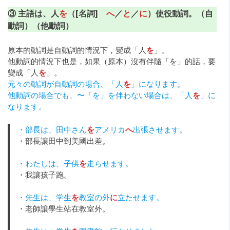
③ 主語は、人
を
（[名詞]
へ
／
と
／
に
）使役動詞。（自
動詞）（他動詞）
原本的動詞是自動詞的情況下，變成「人
を
」。
他動詞的情況下也是，如果（原本）沒有伴隨「を」的話，要
變成「人
を
」。
元々の動詞が自動詞の場合、「人
を
」になります。
他動詞の場合でも、〜「を」を伴わない場合は、「人
を
」に
なります。
・部長は、田中さん
を
アメリカ
へ
出張させます。
・部長讓田中到美國出差。
・わたしは、子供
を
走らせます。
・我讓孩子跑。
・先生は、学生
を
教室の外
に
立たせます。
・老師讓學生站在教室外。