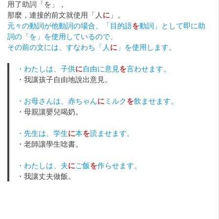
用了助詞「を」，
那麼，連接的前文就使用「人
に
」。
元々の動詞が他動詞の場合、「目的語
を
動詞」として即に助
詞の「を」を使用しているので、
その前の文には、すなわち「人
に
」を使用します。
・わたしは、子供
に
自由に意見
を
言わせます。
・我讓孩子自由地說出意見。
・お母さんは、赤ちゃん
に
ミルク
を
飲ませます。
・母親讓嬰兒喝奶。
・先生は、学生
に
本
を
読ませます。
・老師讓學生唸書。
・わたしは、夫
に
ご飯
を
作らせます。
・我讓丈夫做飯。