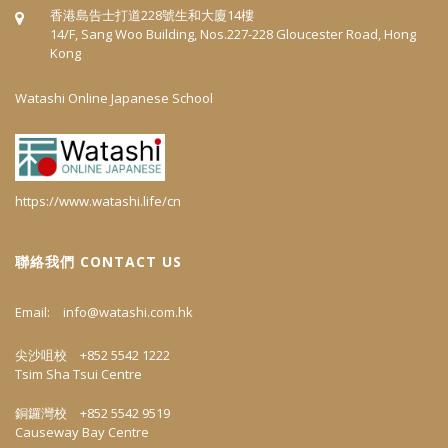
香港島告士打道228號生和大廈14樓
14/F, Sang Woo Building, Nos.227-228 Gloucester Road, Hong
Kong
Watashi Online Japanese School
https://www.watashi.life/cn
聯絡我們 CONTACT US
Email:
info@watashi.com.hk
尖沙咀校 +852 5542 1222
Tsim Sha Tsui Centre
銅鑼灣校 +852 5542 9519
Causeway Bay Centre