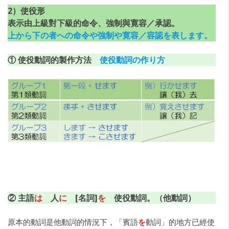
2）使役形
表示由上級對下級的命令、強制與寛容／承認。
上から下の者への命令や強制や寛容／容認を表します。
① 使役動詞的製作方法
使役動詞の作り方
② 主語
は
人
に
[名詞]
を
使役動詞。（他動詞）
原本的動詞是他動詞的情況下，「賓語
を
動詞」的地方已經使