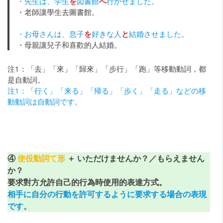
・先生は、学生
を
図書館
へ
行かせました。
・老師讓學生去圖書館。
・お母さんは、息子
を
好きな人
と
結婚させました。
・母親讓兒子和喜歡的人結婚。
注1：「去」「來」「歸來」「步行」「跑」等移動動詞，都
是自動詞。
注1：「行く」「来る」「帰る」「歩く」「走る」などの移
動動詞は自動詞です。
④
使役動詞て形
＋ いただけませんか？／もらえません
か？
要求對方允許自己的行為時使用的表達方式。
相手に自分の行動を許可するように要求する場合の表現
です。