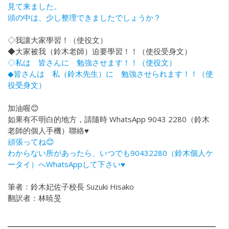
見て来ました。
頭の中は、少し整理できましたでしょうか？
◇我讓大家學習！（使役文）
◆大家被我（鈴木老師）迫要學習！！（使役受身文）
◇私は 皆さんに 勉強させます！！（使役文）
◆皆さんは 私（鈴木先生）に 勉強させられます！！（使
役受身文）
加油喔😊
如果有不明白的地方，請隨時 WhatsApp 9043 2280（鈴木
老師的個人手機）聯絡♥
頑張ってね😊
わからない所があったら、いつでも90432280（鈴木個人ケ
ータイ）へWhatsAppして下さい♥
筆者：鈴木妃佐子校長 Suzuki Hisako
翻訳者：林暁旻