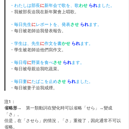
・わたしは部長
に
新年会で歌を、歌
わせ
られ
ました。
・我被部長迫我在新年聚會上唱歌。
・毎日先生
に
レポートを、発表
させ
られ
ます。
・每日被老師迫我發表報告。
・学生は、先生
に
作文を書
かせ
られ
ます。
・學生被老師迫他們寫作文。
・毎日母
に
野菜を食べ
させ
られ
ます。
・每日被母親迫我吃蔬菜。
・毎日妻
に
たばこを止め
させ
られ
ました。
・每日被妻子迫我戒煙。
注1：
省略形→
第一類動詞在變化時可以省略「せら」→變成
「さ」。
但是，在「させら」的情況，「さ」重複了，因此通常不可以
省略。