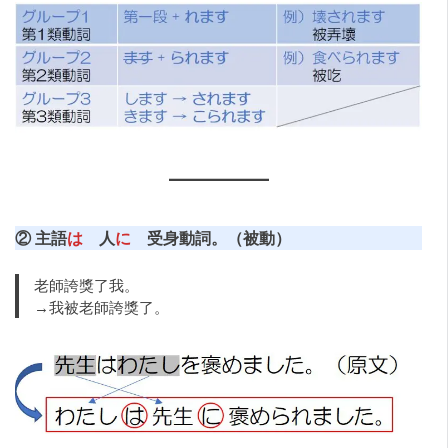
② 主語
は
人
に
受身動詞。（被動）
老師誇獎了我。
→我被老師誇獎了。