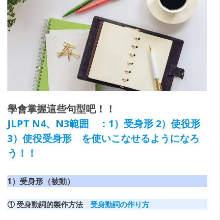
學會掌握這些句型吧！！
JLPT N4、N3範囲 ：1）受身形 2）使役形
3）使役受身形 を使いこなせるようになろ
う！！
1）受身形（被動）
① 受身動詞的製作方法
受身動詞の作り方