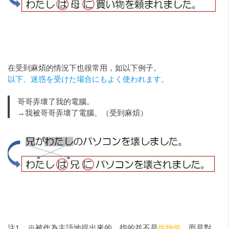
在受到麻煩的情況下也很常用，如以下例子。
以下、迷惑を受けた場合にもよく使われます。
哥哥弄壞了我的電腦。
→我被哥哥弄壞了電腦。（受到麻煩）
注1 ※被作為主語地提出來的，指的並不是
件物件
，而是對