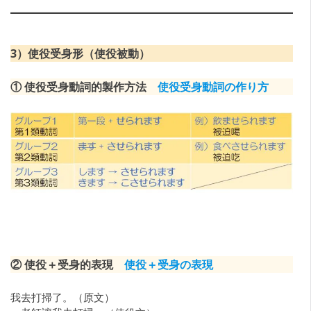
3）使役受身形（使役被動）
① 使役受身動詞的製作方法
使役受身動詞の作り方
② 使役＋受身的表現
使役＋受身の表現
我去打掃了。（原文）