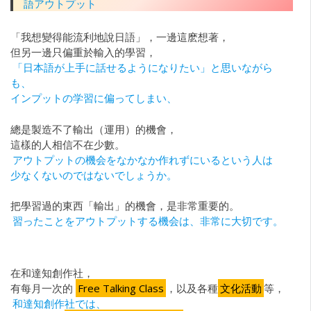
語アウトプット
「我想變得能流利地說日語」，一邊這麽想著，
但另一邊只偏重於輸入的學習，
「日本語が上手に話せるようになりたい」と思いながら
も、
インプットの学習に偏ってしまい、
總是製造不了輸出（運用）的機會，
這樣的人相信不在少數。
アウトプットの機会をなかなか作れずにいるという人は
少なくないのではないでしょうか。
把學習過的東西「輸出」的機會，是非常重要的。
習ったことをアウトプットする機会は、非常に大切です。
在和達知創作社，
有每月一次的
Free Talking Class
，以及各種
文化活動
等，
和達知創作社では、