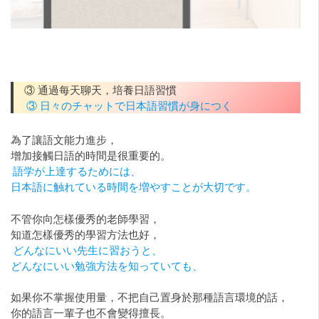
③ 通過每天聊天，培養日語習慣
③ 日々のチャットで日本語習慣が身につく
為了讓語文能力進步，
增加接觸日語的時間是很重要的。
語学が上達するためには、
日本語に触れている時間を増やすことが大切です。
不管你向怎樣優秀的老師學習，
知道怎樣優秀的學習方法也好，
どんなにいい先生に習おうと、
どんなにいい勉強方法を知っていても、
如果你不掌握使用量，不把自己置身於那種語言環境的話，
你的語言一輩子也不會變得擅長。