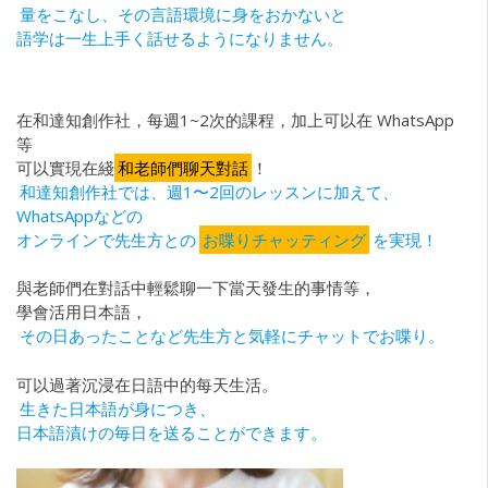
量をこなし、その言語環境に身をおかないと
語学は一生上手く話せるようになりません。
在和達知創作社，每週1~2次的課程，加上可以在 WhatsApp
等
可以實現在綫
和老師們聊天對話
！
和達知創作社では、週1〜2回のレッスンに加えて、
WhatsAppなどの
オンラインで先生方との
お喋りチャッティング
を実現！
與老師們在對話中輕鬆聊一下當天發生的事情等，
學會活用日本語，
その日あったことなど先生方と気軽にチャットでお喋り。
可以過著沉浸在日語中的每天生活。
生きた日本語が身につき、
日本語漬けの毎日を送ることができます。