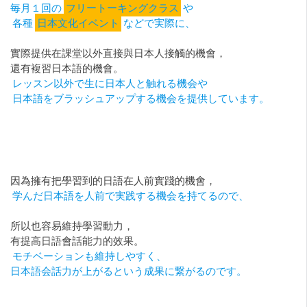
毎月１回の
フリートーキングクラス
や
各種
日本文化イベント
などで実際に、
實際提供在課堂以外直接與日本人接觸的機會，
還有複習日本語的機會。
レッスン以外で生に日本人と触れる機会や
日本語をブラッシュアップする機会を提供しています。
因為擁有把學習到的日語在人前實踐的機會，
学んだ日本語を人前で実践する機会を持てるので、
所以也容易維持學習動力，
有提高日語會話能力的效果。
モチベーションも維持しやすく、
日本語会話力が上がるという成果に繋がるのです。