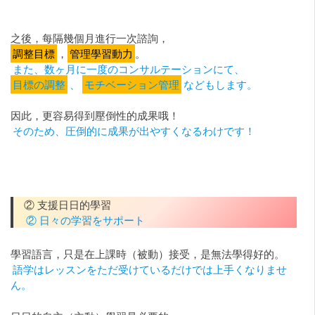
之後，每隔幾個月進行一次諮詢，
調整目標
，
管理學習動力
。
また、数ヶ月に一度のコンサルテーションにて、
目標の調整
、
モチベーション管理
などもします。
因此，更容易得到壓倒性的成果哦！
そのため、圧倒的に成果が出やすくなるわけです！
② 支援日日的學習
② 日々の学習をサポート
學習語言，只是在上課時（被動）接受，是無法學得好的。
語学はレッスンをただ受けているだけでは上手くなりませ
ん。