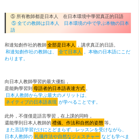
⑤ 所有教師都是日本人 在日本環境中學習真正的日語
⑤ 全ての教師は日本人 日本環境の中で学ぶ本物の日本
語
和達知創作社的教師
全部是日本人
，講求真正的日語。
和達知創作社の教師は、
全て日本人
。本物の日本語にこだ
わります。
向日本人教師學習的最大優點，
是能夠學習到
母語者的日本語表達方式
。
日本人教師から学ぶ最大のメリットは、
ネイティブの日本語表現
が学べることです。
此外，不僅僅是語言學習，在上課的同時，
還能學到日本人教師的
禮儀、作法和自然的姿態
等。
また言語学習だけにとどまらず、レッスンを受けながら、
日本人教師の
礼儀作法や自然なジェスチャー
なども学べま