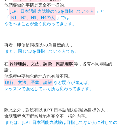
他們要做的事情是完全不一樣的。
「
JLPT 日本語能力試験のN5を目指している人
」と
「
N1、N2、N3、N4の人
」では
やるべきことが全く変わってきます。
再者，即使是同樣以N3為目標的人，
また、同じN3を目指している人でも、
在
聆聽理解、文法、詞彙、閱讀理解
等，各有不同弱點的
話，
於課程中要強化的地方也有所不同。
聴解、文法、語彙、読解
など弱点が違えば、
レッスンで強化していく所も変わってきます。
除此之外，對沒有以 JLPT 日本語能力試驗為目標的人，
會話課程也理所當然地有完全不一樣的內容。
または、JLPT 日本語能力試験は目指してない人に対しての