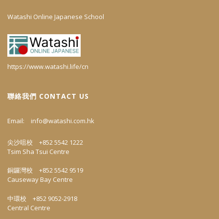
Watashi Online Japanese School
https://www.watashi.life/cn
聯絡我們 CONTACT US
Email:
info@watashi.com.hk
尖沙咀校 +852 5542 1222
Tsim Sha Tsui Centre
銅鑼灣校 +852 5542 9519
Causeway Bay Centre
中環校 +852 9052-2918
Central Centre