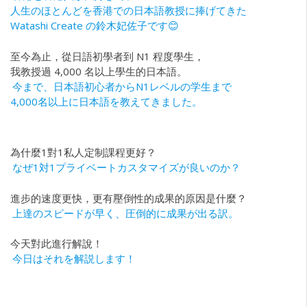
人生のほとんどを香港での日本語教授に捧げてきた
Watashi Create の鈴木妃佐子です😊
至今為止，從日語初學者到 N1 程度學生，
我教授過 4,000 名以上學生的日本語。
今まで、日本語初心者からN1レベルの学生まで
4,000名以上に日本語を教えてきました。
為什麼1對1私人定制課程更好？
なぜ1対1プライベートカスタマイズが良いのか？
進步的速度更快，更有壓倒性的成果的原因是什麼？
上達のスピードが早く、圧倒的に成果が出る訳。
今天對此進行解說！
今日はそれを解説します！