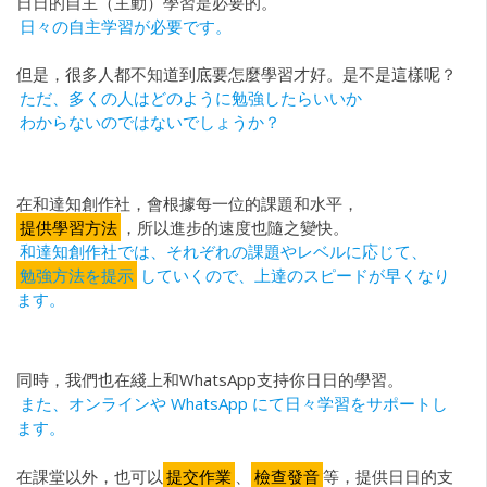
日日的自主（主動）學習是必要的。
日々の自主学習が必要です。
但是，很多人都不知道到底要怎麼學習才好。是不是這樣呢？
ただ、多くの人はどのように勉強したらいいか
わからないのではないでしょうか？
在和達知創作社，會根據每一位的課題和水平，
提供學習方法
，所以進步的速度也隨之變快。
和達知創作社では、それぞれの課題やレベルに応じて、
勉強方法を提示
していくので、上達のスピードが早くなり
ます。
同時，我們也在綫上和WhatsApp支持你日日的學習。
また、オンラインや WhatsApp にて日々学習をサポートし
ます。
在課堂以外，也可以
提交作業
、
檢查發音
等，提供日日的支