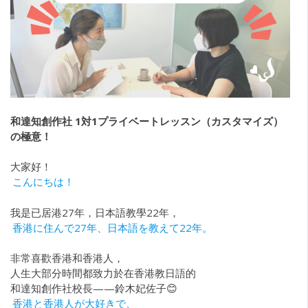
和達知創作社
1
対
1
プライベートレッスン（カスタマイズ）
の極意！
大家好！
こんにちは！
我是已居港27年，日本語教學22年，
香港に住んで27年、日本語を教えて22年。
非常喜歡香港和香港人，
人生大部分時間都致力於在香港教日語的
和達知創作社校長——鈴木妃佐子😊
香港と香港人が大好きで、