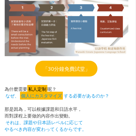
「30分鐘免費試堂」
為什麼需要
私人定制
呢？
なぜ、
個人にカスタマイズ
する必要があるのか？
那是因為，可以根據課題和日語水平，
而對課程上要做的內容作出變動。
それは、課題や日本語レベルに応じて
やるべき内容が変わってくるからです。