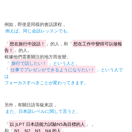
例如，即使是同樣的會話課程，
例えば、同じ会話レッスンでも、
「
想在旅行中說話！
」的人，和「
想在工作中變得可以做報
告！
」的人。
根據他們需要關注的地方而改變。
「
旅行で話したい！
」という人と、
「
仕事でプレゼンができるようになりたい！
」という人で
は
フォーカスすべきことが変わってきます。
另外，有關日語等級來説，
また、日本語レベルに関して言うと、
「
以 JLPT 日本語能力試驗N5為目標的人
」，
和「
N1、N2、N3、N4 的人
」