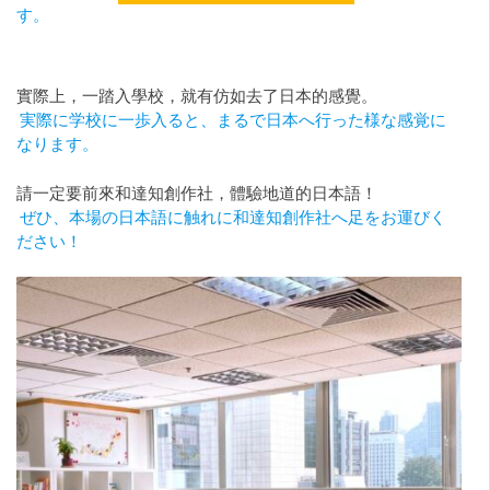
す。
實際上，一踏入學校，就有仿如去了日本的感覺。
実際に学校に一歩入ると、まるで日本へ行った様な感覚に
なります。
請一定要前來和達知創作社，體驗地道的日本語！
ぜひ、本場の日本語に触れに和達知創作社へ足をお運びく
ださい！