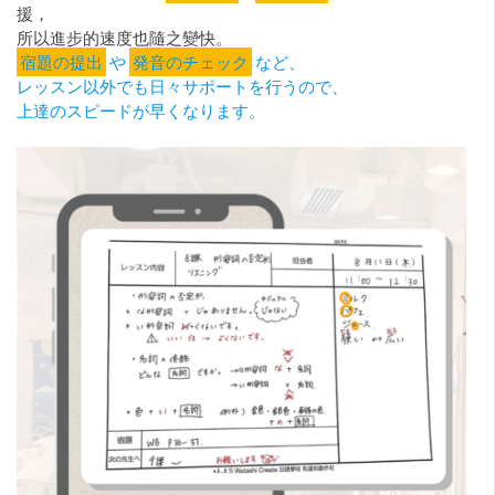
援，
所以進步的速度也隨之變快。
宿題の提出
や
発音のチェック
など、
レッスン以外でも日々サポートを行うので、
上達のスピードが早くなります。