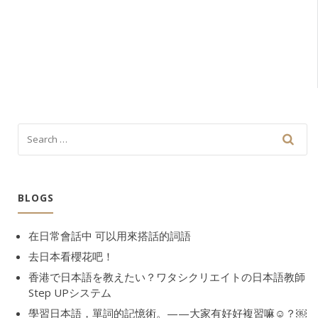
BLOGS
在日常會話中 可以用來搭話的詞語
去日本看櫻花吧！
香港で日本語を教えたい？ワタシクリエイトの日本語教師
Step UPシステム
學習日本語，單詞的記憶術。——大家有好好複習嘛☺️？￼