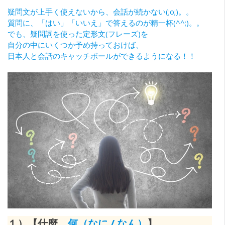
疑問文が上手く使えないから、会話が続かない(;o;)。。
質問に、「はい」「いいえ」で答えるのが精一杯(^^;)。。
でも、疑問詞を使った定形文(フレーズ)を
自分の中にいくつか予め持っておけば、
日本人と会話のキャッチボールができるようになる！！
１）【什麼
何（なに / なん）
】