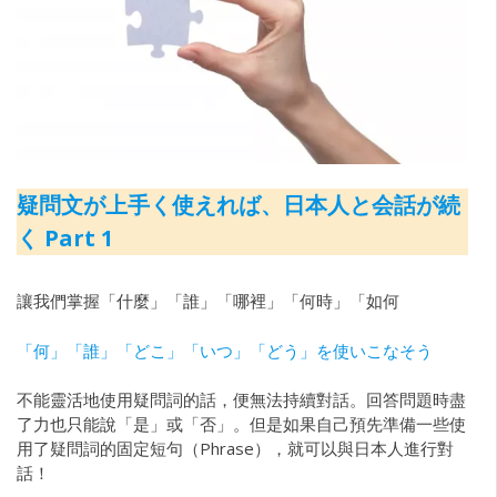
疑問文が上手く使えれば、日本人と会話が続
く Part 1
讓我們掌握「什麼」「誰」「哪裡」「何時」「如何
「何」「誰」「どこ」「いつ」「どう」を使いこなそう
不能靈活地使用疑問詞的話，便無法持續對話。回答問題時盡
了力也只能說「是」或「否」。但是如果自己預先準備一些使
用了疑問詞的固定短句（Phrase），就可以與日本人進行對
話！