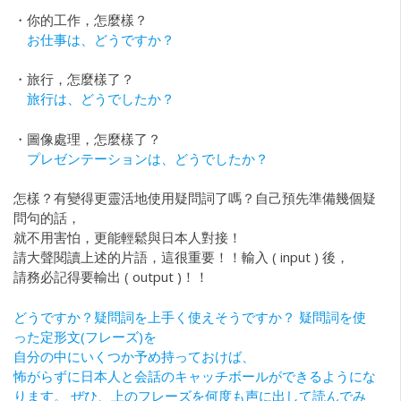
・你的工作，怎麼樣？
お仕事は、どうですか？
・旅行，怎麼樣了？
旅行は、どうでしたか？
・圖像處理，怎麼樣了？
プレゼンテーションは、どうでしたか？
怎樣？有變得更靈活地使用疑問詞了嗎？自己預先準備幾個疑
問句的話，
就不用害怕，更能輕鬆與日本人對接！
請大聲閱讀上述的片語，這很重要！！輸入 ( input ) 後，
請務必記得要輸出 ( output )！！
どうですか？疑問詞を上手く使えそうですか？ 疑問詞を使
った定形文(フレーズ)を
自分の中にいくつか予め持っておけば、
怖がらずに日本人と会話のキャッチボールができるようにな
ります。 ぜひ、上のフレーズを何度も声に出して読んでみ