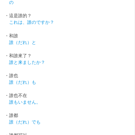
の
・這是誰的？
これは、誰のですか？
・和誰
誰（だれ）と
・和誰來了？
誰と来ましたか？
・誰也
誰（だれ）も
・誰也不在
誰もいません。
・誰都
誰（だれ）でも
・誰都可以