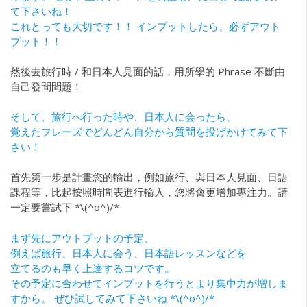
て下さいね！
これとっても大切です！！ インプットしたら、必ずアウト
プット！！
然後去旅行時 / 和日本人見面的話，用所學的 Phrase 不斷由
自己發問問題！
そして、旅行へ行った時や、日本人に会ったら、
覚えたフレーズでどんどん自分から質問を投げかけてみて下
さい！
首先第一步是計畫您的輸出，例如旅行、與日本人見面、日語
課程等，比起按照時間表進行輸入，您將會更增加專注力。請
一定要嘗試下 *\(^o^)/*
まず先にアウトプットの予定、
例えば旅行、日本人に会う、日本語レッスンなどを
立てるのも早く上達するコツです。
その予定に合わせてインプットを行うとより集中力が増しま
すから。 ぜひ試してみて下さいね *\(^o^)/*