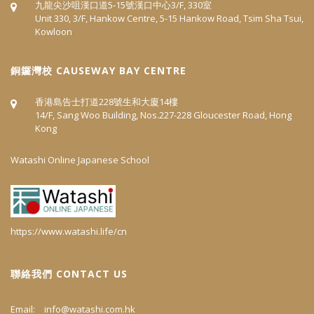
九龍尖沙咀漢口道5‐15號漢口中心3/F, 330室
Unit 330, 3/F, Hankow Centre, 5-15 Hankow Road, Tsim Sha Tsui,
Kowloon
​銅鑼灣校 CAUSEWAY BAY CENTRE
香港島告士打道228號生和大廈14樓
14/F, Sang Woo Building, Nos.227-228 Gloucester Road, Hong
Kong
Watashi Online Japanese School
https://www.watashi.life/cn
聯絡我們 CONTACT US
Email:
info@watashi.com.hk