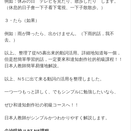
例如：休みの日 テレビを見たり、散歩したり します。
（休息的日子會一下子看下電視、一下子散散步。）
３・たら（如果）
例如：雨が降ったら、出かけません。（下雨的話，我不
去。）
以上,、整理了從N5裹出來的動詞活用。詳細地知道毎一個，
但是想簡單學習的話，一定要來和達知創作社的初級課程！！
日本人教師簡單易懂地解說。
以上、N５に出て来る動詞の活用を整理しました。
一つ一つもっと詳しく、でもシンプルに勉強したいなら、
ぜひ和達知創作社の初級コースへ！！
日本人教師がシンプルかつわかりやすく解説します。
尖沙咀校 JLPT N5課程