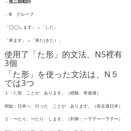
．
第三類動詞
．Ⅲ グループ
「◯◯します」→「した」
「来ます」→「来た(きた）」
使用了「た形」的文法、N5裡有
3個
「た形」を使った文法は、N５
では3つ
１・た形 ことが あります。（經驗、有做過）
例如：日本へ 行った ことが あります。（有去過日本）
２・〜たり、〜たり します。（列舉：一下子〜一下子〜）