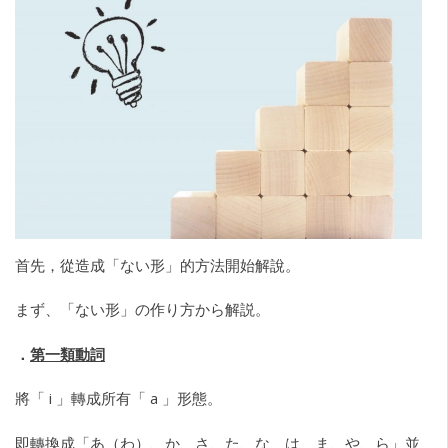
首先，從造成「ない形」的方法開始解說。
まず、「ない形」の作り方から解説。
．
第一類動詞
將「 i 」轉成所有「 a 」形態。
即轉換成「あ（わ）、か、さ、た、な、は、ま、や、ら」並