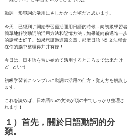
動詞・形容詞の活用にさしかかった頃だと思います。
今天，已經到了開始學習靈活運用日語的時候… 向初級學習者
簡單地解說動詞的活用方法和記憶方法，如果能向前邁進一步
的話就太好了。如果您讀過這篇文章，那麼日語 N5 文法就會
在你的腦中整理得井井有條！
今日は、日本語を習い始めて活用するところまでは来たけ
ど…という
初級学習者にシンプルに動詞の活用の仕方・覚え方を解説し
ます。
これを読めば、日本語N5の文法が頭の中でしっかり整理さ
れます！
１）首先，關於日語動詞的分
類。