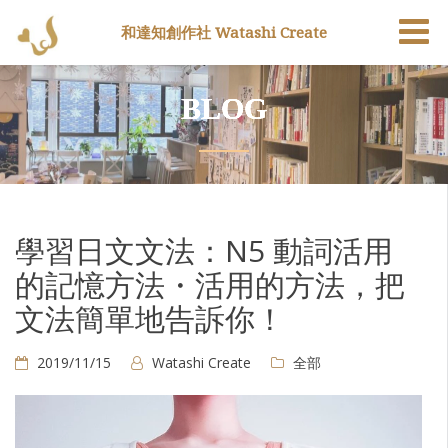
和達知創作社 Watashi Create
BLOG
學習日文文法：N5 動詞活用
的記憶方法・活用的方法，把
文法簡單地告訴你！
2019/11/15
Watashi Create
全部