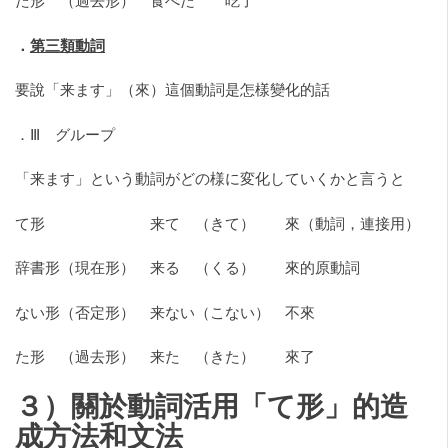
た形 （過去形） 食べた 吃了
．
第三類動詞
要說「来ます」（來）這個動詞是怎樣變化的話
．Ⅲ グループ
「来ます」という動詞がどの様に変化していくかと言うと
て形 来て （きて） 來（動詞，連接用）
辞書形（現在形） 来る （くる） 來的原動詞
ない形（否定形） 来ない（こない） 不來
た形 （過去形） 来た （きた） 來了
３）關於動詞活用「て形」的造
成方法和文法