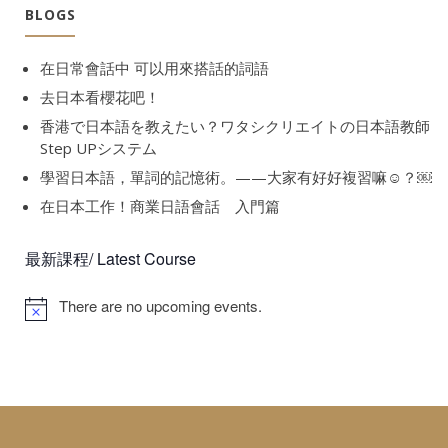
BLOGS
在日常會話中 可以用來搭話的詞語
去日本看櫻花吧！
香港で日本語を教えたい？ワタシクリエイトの日本語教師
Step UPシステム
學習日本語，單詞的記憶術。——大家有好好複習嘛☺️？￼
在日本工作！商業日語會話 入門篇
最新課程/ Latest Course
There are no upcoming events.