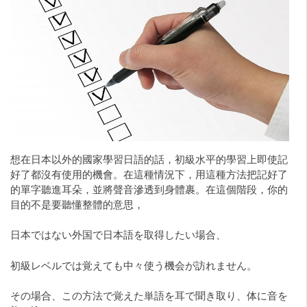
想在日本以外的國家學習日語的話，初級水平的學習上即使記
好了都沒有使用的機會。在這種情況下，用這種方法把記好了
的單字聽進耳朵，並將聲音滲透到身體裹。在這個階段，你的
目的不是要聽懂整體的意思，
日本ではない外国で日本語を取得したい場合、
初級レベルでは覚えても中々使う機会が訪れません。
その場合、この方法で覚えた単語を耳で聞き取り、体に音を