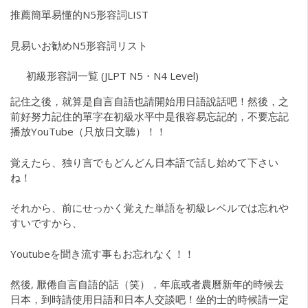
推薦簡單易懂的N5形容詞LIST
見易いお勧めN5形容詞リスト
初級形容詞一覧 (JLPT N5・N4 Level)
記住之後，就算是自言自語也請開始用日語說話吧！然後，之
前好努力記住的單字在初級水平中是很容易忘記的，不要忘記
播放YouTube（只放日文聽）！！
覚えたら、独り言でもどんどん日本語で話し始めて下さい
ね！
それから、前にせっかく覚えた単語を初級レベルでは忘れや
すいですから、
Youtubeを聞き流す事もお忘れなく！！
然後, 厭倦自言自語的話（笑），年底或者農曆新年的時候去
日本，到時請使用日語和日本人交談吧！坐的士的時候請一定