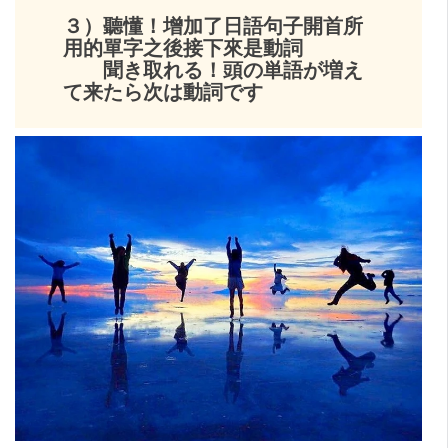
３）聽懂！增加了日語句子開首所
用的單字之後接下來是動詞
聞き取れる！頭の単語が増え
て来たら次は動詞です