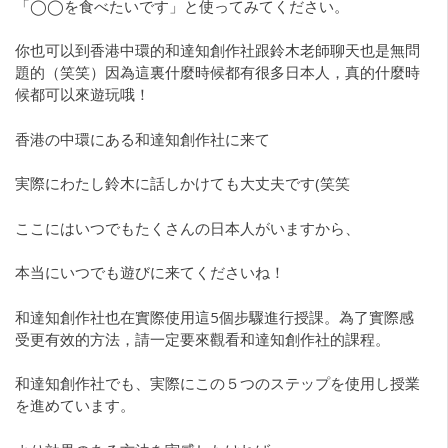
「◯◯を食べたいです」と使ってみてください。
你也可以到香港中環的和達知創作社跟鈴木老師聊天也是無問
題的（笑笑）因為這裏什麼時候都有很多日本人，真的什麼時
候都可以來遊玩哦！
香港の中環にある和達知創作社に来て
実際にわたし鈴木に話しかけても大丈夫です(笑笑
ここにはいつでもたくさんの日本人がいますから、
本当にいつでも遊びに来てくださいね！
和達知創作社也在實際使用這5個步驟進行授課。為了實際感
受更有效的方法，請一定要來觀看和達知創作社的課程。
和達知創作社でも、実際にこの５つのステップを使用し授業
を進めています。