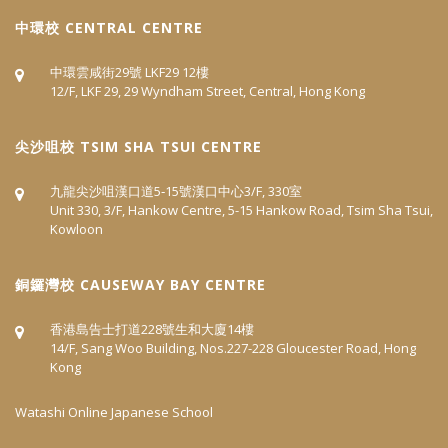
中環校 CENTRAL CENTRE
中環雲咸街29號 LKF29 12樓
12/F, LKF 29, 29 Wyndham Street, Central, Hong Kong
尖沙咀校 TSIM SHA TSUI CENTRE
九龍尖沙咀漢口道5‐15號漢口中心3/F, 330室
Unit 330, 3/F, Hankow Centre, 5-15 Hankow Road, Tsim Sha Tsui,
Kowloon
​銅鑼灣校 CAUSEWAY BAY CENTRE
香港島告士打道228號生和大廈14樓
14/F, Sang Woo Building, Nos.227-228 Gloucester Road, Hong
Kong
Watashi Online Japanese School