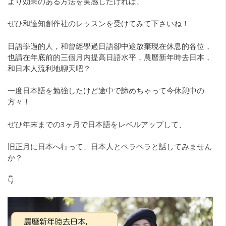
より効果のある方法を実感したければ、
ぜひ和達知創作社のレッスンを受けてみて下さいね！
日語學過的人，和曾經學過日語卻中途放棄現在休息的各位，
也請在年底前的三個月内提高日語水平，農曆新年時去日本，
和日本人流利地聊天吧？
一度日本語を勉強したけど途中で諦めちゃって今休憩中の
方々！
ぜひ年末までの3ヶ月で日本語をレベルアップして、
旧正月に日本へ行って、日本人とペラペラと話してみません
か？
👇