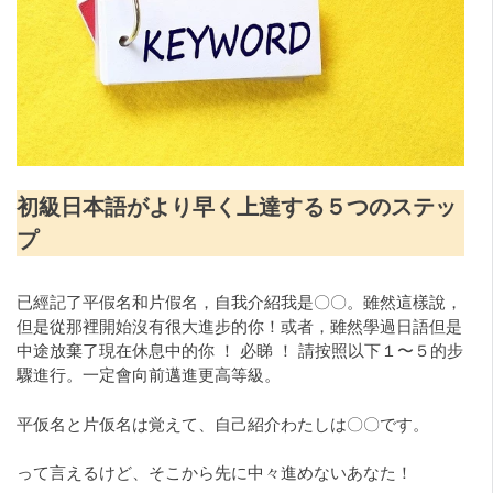
初級日本語がより早く上達する５つのステッ
プ
已經記了平假名和片假名，自我介紹我是〇〇。雖然這樣說，
但是從那裡開始沒有很大進步的你！或者，雖然學過日語但是
中途放棄了現在休息中的你 ！ 必睇 ！ 請按照以下１〜５的步
驟進行。一定會向前邁進更高等級。
平仮名と片仮名は覚えて、自己紹介わたしは〇〇です。
って言えるけど、そこから先に中々進めないあなた！