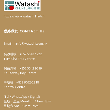
https://www.watashi.life/cn
聯絡我們 CONTACT US
Email:
info@watashi.com.hk
尖沙咀校 +852 5542 1222
Tsim Sha Tsui Centre
銅鑼灣校 +852 5542 9519
Causeway Bay Centre
中環校 +852 9052-2918
Central Centre
(Tel / WhatsApp / Signal)
星期一至五 Mon-Fri 11am~8pm
星期六 Sat 10am~7pm