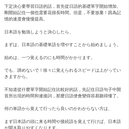
下定決心要學習日語的話，首先從日語的基礎單字開始增加。
剛開始記住一個也需要花很長時間。但是，不要放棄！因為記
憶的速度會慢慢提高。
日本語を勉強しようと決心したら、
まずは、日本語の基礎単語を増やすことから始めましょう。
始めは、一つ覚えるのにも時間がかかります。
でも、諦めないで！徐々に覚えられるスピードは上がってい
きますから。
不知道從什麼單字開始記住比較好的話，先記住日語句子中開
首所出現的時間和連接詞，那麼日語便會變得容易聽得懂了。
何の単語から覚えて行ったら良いのかわからない方は、
まず日本語の頭に来る時間や接続語を覚えて行けば、日本語
が聞き取りやすくなります。