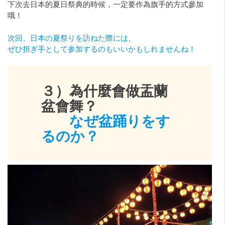
下次去日本的夏日祭典的時候，一定要作為旗手的方式參加
哦！
次回、日本の夏祭りを訪ねた際には、
ぜひ担ぎ手として参加するのもいいかもしれませんね！
３）為什麼會做盂蘭
盆會舞？
なぜ盆踊りをす
るのか？