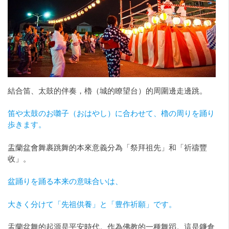
結合笛、太鼓的伴奏，櫓（城的瞭望台）的周圍邊走邊跳。
笛や太鼓のお囃子（おはやし）に合わせて、櫓の周りを踊り
歩きます。
盂蘭盆會舞裹跳舞的本來意義分為「祭拜祖先」和「祈禱豐
收」。
盆踊りを踊る本来の意味合いは、
大きく分けて「先祖供養」と「豊作祈願」です。
盂蘭盆舞的起源是平安時代。作為佛教的一種舞蹈。這是鐮倉