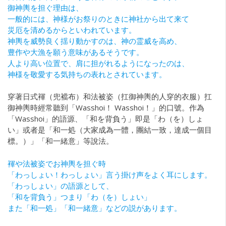
御神輿を担ぐ理由は、
一般的には、神様がお祭りのときに神社から出て来て
災厄を清めるからといわれています。
神輿を威勢良く揺り動かすのは、神の霊威を高め、
豊作や大漁を願う意味があるそうです。
人より高い位置で、肩に担がれるようになったのは、
神様を敬愛する気持ちの表れとされています。
穿著日式褌（兜襠布）和法被姿（扛御神輿的人穿的衣服）扛
御神輿時經常聽到「Wasshoi！ Wasshoi！」的口號。作為
「Wasshoi」的語源、「和を背負う」即是「わ（を）しょ
い」或者是「和一処（大家成為一體，團結一致，達成一個目
標。）」「和一緒意」等說法。
褌や法被姿でお神輿を担ぐ時
「わっしょい！わっしょい」言う掛け声をよく耳にします。
「わっしょい」の語源として、
「和を背負う」つまり「わ（を）しょい」
また「和一処」「和一緒意」などの説があります。