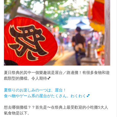
夏日祭典的其中一個樂趣就是屋台／路邊攤！有很多食物和遊
戲類型的攤檔。令人期待💕
夏祭りのお楽しみの一つは、屋台！
食べ物やゲーム系の屋台がたくさん。わくわく💕
想去哪個攤檔？？首先是〜在祭典上最受歡迎的小吃攤5大人
氣食物是以下。