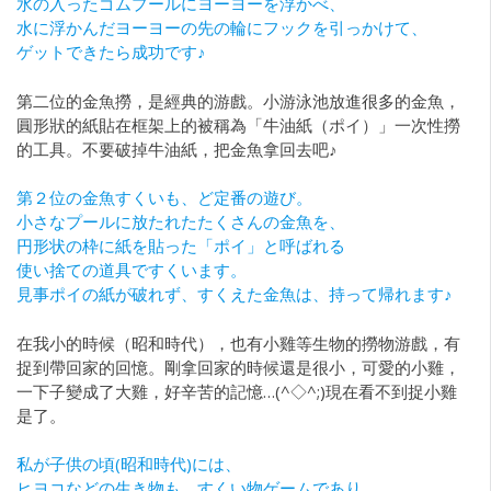
水の入ったゴムプールにヨーヨーを浮かべ、
水に浮かんだヨーヨーの先の輪にフックを引っかけて、
ゲットできたら成功です♪
第二位的金魚撈，是經典的游戲。小游泳池放進很多的金魚，
圓形狀的紙貼在框架上的被稱為「牛油紙（ポイ）」一次性撈
的工具。不要破掉牛油紙，把金魚拿回去吧♪
第２位の金魚すくいも、ど定番の遊び。
小さなプールに放たれたたくさんの金魚を、
円形状の枠に紙を貼った「ポイ」と呼ばれる
使い捨ての道具ですくいます。
見事ポイの紙が破れず、すくえた金魚は、持って帰れます♪
在我小的時候（昭和時代），也有小雞等生物的撈物游戲，有
捉到帶回家的回憶。剛拿回家的時候還是很小，可愛的小雞，
一下子變成了大雞，好辛苦的記憶…(^◇^;)現在看不到捉小雞
是了。
私が子供の頃(昭和時代)には、
ヒヨコなどの生き物も、すくい物ゲームであり、