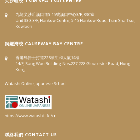
尖沙咀校 TSIM SHA TSUI CENTRE
九龍尖沙咀漢口道5‐15號漢口中心3/F, 330室
Unit 330, 3/F, Hankow Centre, 5-15 Hankow Road, Tsim Sha Tsui,
Kowloon
​銅鑼灣校 CAUSEWAY BAY CENTRE
香港島告士打道228號生和大廈14樓
14/F, Sang Woo Building, Nos.227-228 Gloucester Road, Hong
Kong
Watashi Online Japanese School
https://www.watashi.life/cn
聯絡我們 CONTACT US