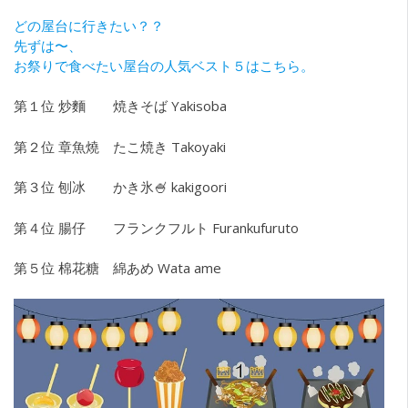
どの屋台に行きたい？？
先ずは〜、
お祭りで食べたい屋台の人気ベスト５はこちら。
第１位 炒麵 焼きそば Yakisoba
第２位 章魚燒 たこ焼き Takoyaki
第３位 刨冰 かき氷🍧 kakigoori
第４位 腸仔 フランクフルト Furankufuruto
第５位 棉花糖 綿あめ Wata ame