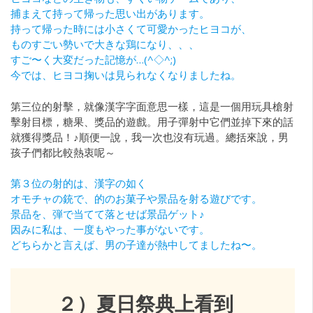
捕まえて持って帰った思い出があります。
持って帰った時には小さくて可愛かったヒヨコが、
ものすごい勢いで大きな鶏になり、、、
すご〜く大変だった記憶が…(^◇^;)
今では、ヒヨコ掬いは見られなくなりましたね。
第三位的射擊，就像漢字字面意思一樣，這是一個用玩具槍射
擊射目標，糖果、獎品的遊戲。用子彈射中它們並掉下來的話
就獲得獎品！♪順便一說，我一次也沒有玩過。總括來說，男
孩子們都比較熱衷呢～
第３位の射的は、漢字の如く
オモチャの銃で、的のお菓子や景品を射る遊びです。
景品を、弾で当てて落とせば景品ゲット♪
因みに私は、一度もやった事がないです。
どちらかと言えば、男の子達が熱中してましたね〜。
２）夏日祭典上看到