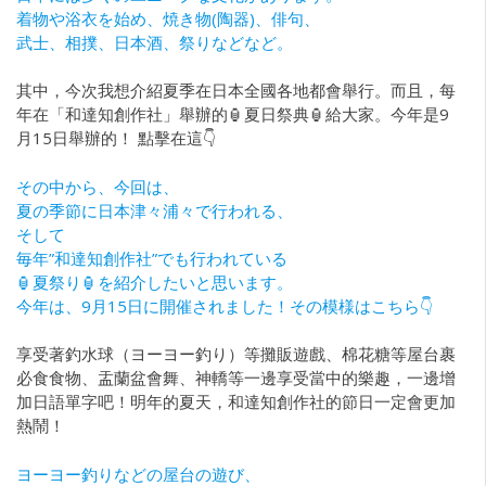
着物や浴衣を始め、焼き物(陶器)、俳句、
武士、相撲、日本酒、祭りなどなど。
其中，今次我想介紹夏季在日本全國各地都會舉行。而且，每
年在「和達知創作社」舉辦的🏮夏日祭典🏮給大家。今年是9
月15日舉辦的！ 點擊在這👇
その中から、今回は、
夏の季節に日本津々浦々で行われる、
そして
毎年”和達知創作社”でも行われている
🏮夏祭り🏮を紹介したいと思います。
今年は、9月15日に開催されました！その模様はこちら👇
享受著釣水球（ヨーヨー釣り）等攤販遊戲、棉花糖等屋台裹
必食食物、盂蘭盆會舞、神轎等一邊享受當中的樂趣，一邊增
加日語單字吧！明年的夏天，和達知創作社的節日一定會更加
熱鬧！
ヨーヨー釣りなどの屋台の遊び、