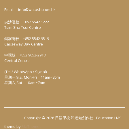
Email:
info@watashi.com.hk
尖沙咀校 +852 5542 1222
Tsim Sha Tsui Centre
銅鑼灣校 +852 5542 9519
Causeway Bay Centre
中環校 +852 9052-2918
Central Centre
(Tel / WhatsApp / Signal)
星期一至五 Mon-Fri 11am~8pm
星期六 Sat 10am~7pm
Copyright © 2026
日語學校 和達知創作社
-
Education LMS
theme by
FilaThemes