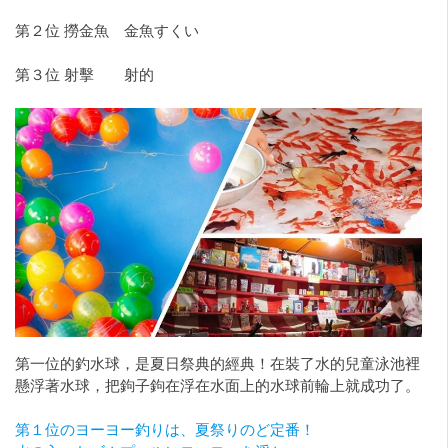
第２位 撈金魚 金魚すくい
第３位 射擊 射的
第一位的釣水球，是夏日祭典的經典！在裝了水的兒童泳池裡
懸浮著水球，把鉤子鉤在浮在水面上的水球前輪上就成功了。
第１位のヨーヨー釣りは、夏祭りのど定番！