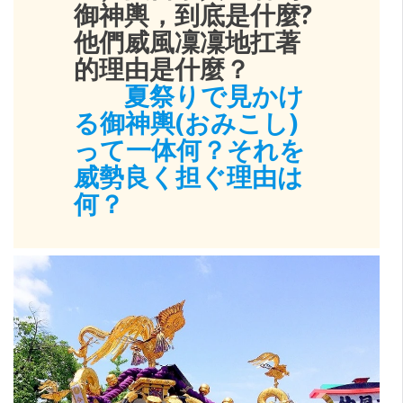
御神輿，到底是什麼?
他們威風凜凜地扛著
的理由是什麼？
夏祭りで見かけ
る御神輿(おみこし)
って一体何？それを
威勢良く担ぐ理由は
何？