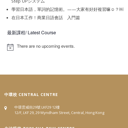
Step UPシステム
學習日本語，單詞的記憶術。——大家有好好複習嘛☺️？￼
在日本工作！商業日語會話 入門篇
最新課程/ Latest Course
There are no upcoming events.
中環校 CENTRAL CENTRE
中環雲咸街29號 LKF29 12樓
12/F, LKF 29, 29 Wyndham Street, Central, Hong Kong