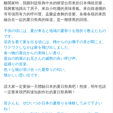
離開家時，我聽到從祭典中央的瞭望台而來的日本傳統音樂，
我興奮地跳出了房子。來自小吃攤的美味香氣。來自路邊攤的
哥哥強而有力的呼叫聲。盂蘭盆會舞的音樂。各種各樣的東西
融合在一起的夏日祭典的味道。是一種懷舊的回憶。
子供の頃には、夏が来ると地域の夏祭りを指折り数えたもの
です。
浴衣を着て家を出る頃には、櫓からのお囃子の音が聞こえ、
ワクワクしながは家を飛び出しました。
食べ物の屋台からの美味しい香り。
屋台の的屋のお兄さんの威勢の良い呼び声。
盆踊りの音楽。
色々な物が溶け合った夏祭りの匂い。
懐かしい思い出です。
請大家一定要抽一天體驗日本的夏日祭典吧！然後，明年也請
一定要來我們和達知創作社的夏日祭典啊！
皆さんも、ぜひいつか日本の夏祭りを体験してみて下さい
ね！