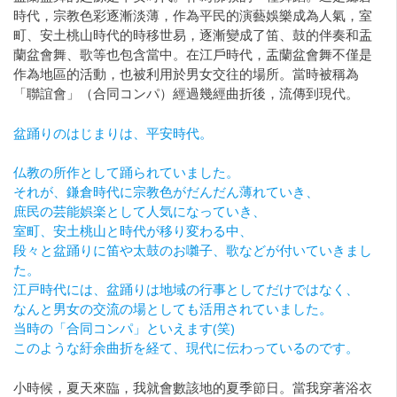
時代，宗教色彩逐漸淡薄，作為平民的演藝娛樂成為人氣，室
町、安土桃山時代的時移世易，逐漸變成了笛、鼓的伴奏和盂
蘭盆會舞、歌等也包含當中。在江戶時代，盂蘭盆會舞不僅是
作為地區的活動，也被利用於男女交往的場所。當時被稱為
「聯誼會」（合同コンパ）經過幾經曲折後，流傳到現代。
盆踊りのはじまりは、平安時代。
仏教の所作として踊られていました。
それが、鎌倉時代に宗教色がだんだん薄れていき、
庶民の芸能娯楽として人気になっていき、
室町、安土桃山と時代が移り変わる中、
段々と盆踊りに笛や太鼓のお囃子、歌などが付いていきまし
た。
江戸時代には、盆踊りは地域の行事としてだけではなく、
なんと男女の交流の場としても活用されていました。
当時の「合同コンパ」といえます(笑)
このような紆余曲折を経て、現代に伝わっているのです。
小時候，夏天來臨，我就會數該地的夏季節日。當我穿著浴衣