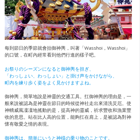
每到節日的季節就會抬御神輿，叫著「Wasshoi，Wasshoi」
的口號，在町內經常看到他們行進的樣子吧。
お祭りのシーズンになると御神輿を担ぎ、
「わっしょい、わっしょい」と掛け声をかけながら、
町内を練り歩く姿をよく見かけますよね。
御神輿，簡單地說是神靈的交通工具。扛御神輿的理由是，一
般來說被認為是神靈在節日的時候從神社走出來清洗災厄。使
神轎威風凜凜地搖動的是，提高神的靈威，祈求豐收和漁業豐
收的意思。站在比人高的位置，能夠扛在肩上，是被認為對神
懷有敬愛之情的表現。
御神輿は、簡単にいうと神様の乗り物のことです。