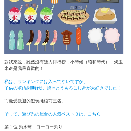
對我來說，雖然沒有進入排行榜，小時候（昭和時代），烤玉
米🌽是我最喜歡的！
私は、ランキングには入ってないですが、
子供の頃(昭和時代)、焼きとうもろこし🌽が大好きでした！
而最受歡迎的遊玩攤檔前三名。
そして、遊び系の屋台の人気ベスト３は、こちら
第１位 釣水球 ヨーヨー釣り