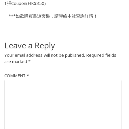
1張Coupon(HK$350)
***如欲購買書道套裝，請聯絡本社查詢詳情！
Leave a Reply
Your email address will not be published.
Required fields
are marked
*
COMMENT
*