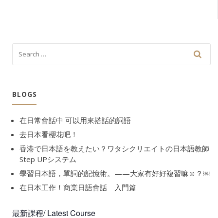
BLOGS
在日常會話中 可以用來搭話的詞語
去日本看櫻花吧！
香港で日本語を教えたい？ワタシクリエイトの日本語教師
Step UPシステム
學習日本語，單詞的記憶術。——大家有好好複習嘛☺️？￼
在日本工作！商業日語會話 入門篇
最新課程/ Latest Course