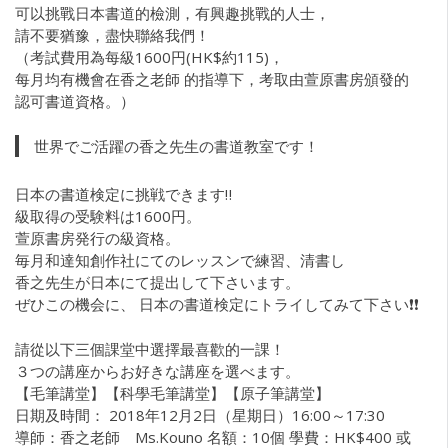
可以挑戰日本書道的檢測，有興趣挑戰的人士，
請不要猶豫，盡快聯絡我們！
（考試費用為每級1600円(HK$約115)，
每月均有機會在香之老師 的指導下，考取由萱原書房頒發的
認可書道資格。）
世界でご活躍の香之先生の書道教室です！
日本の書道検定に挑戦できます‼︎
級取得の受験料は1600円。
萱原書房発行の級資格。
毎月和達知創作社にてのレッスンで練習、清書し
香之先生が日本にて提出して下さいます。
ぜひこの機会に、 日本の書道検定にトライしてみて下さい❗❗
請從以下三個課堂中選擇最喜歡的一課！
３つの講座からお好きな講座を選べます。
【毛筆講堂】【科學毛筆講堂】【原子筆講堂】
日期及時間： 2018年12月2日（星期日）16:00～17:30
導師：香之老師 Ms.Kouno 名額：10個 學費：HK$400 或