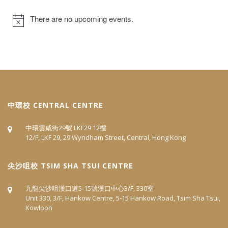
There are no upcoming events.
中環校 CENTRAL CENTRE
中環雲咸街29號 LKF29 12樓
12/F, LKF 29, 29 Wyndham Street, Central, Hong Kong
尖沙咀校 TSIM SHA TSUI CENTRE
九龍尖沙咀漢口道5‐15號漢口中心3/F, 330室
Unit 330, 3/F, Hankow Centre, 5-15 Hankow Road, Tsim Sha Tsui,
Kowloon