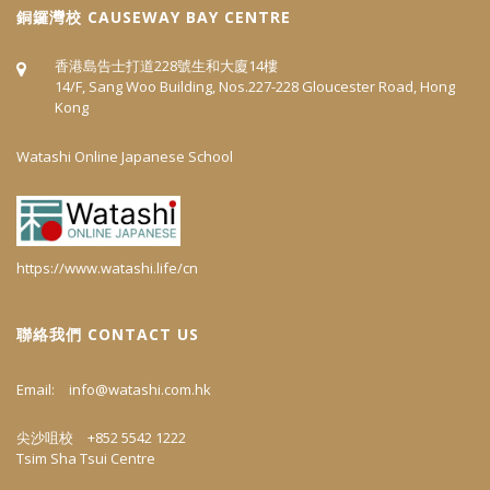
​銅鑼灣校 CAUSEWAY BAY CENTRE
香港島告士打道228號生和大廈14樓
14/F, Sang Woo Building, Nos.227-228 Gloucester Road, Hong
Kong
Watashi Online Japanese School
https://www.watashi.life/cn
聯絡我們 CONTACT US
Email:
info@watashi.com.hk
尖沙咀校 +852 5542 1222
Tsim Sha Tsui Centre