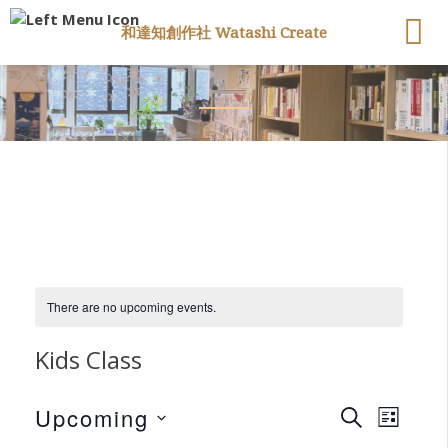
和達知創作社 Watashi Create
There are no upcoming events.
Kids Class
Events
Even
Upcoming
SEARCH
LIST
View
Select