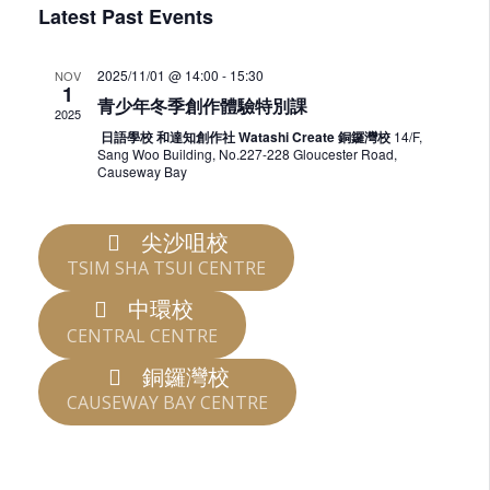
Search
Latest Past Events
date.
Navi
and
Views
2025/11/01 @ 14:00
-
15:30
NOV
1
青少年冬季創作體驗特別課
Navigat
2025
​ 日語學校 和達知創作社 Watashi Create 銅鑼灣校
14/F,
Sang Woo Building, No.227-228 Gloucester Road,
Causeway Bay
尖沙咀校
TSIM SHA TSUI CENTRE
中環校
CENTRAL CENTRE
​銅鑼灣校
CAUSEWAY BAY CENTRE