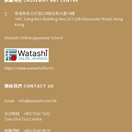
​銅鑼灣校 CAUSEWAY BAY CENTRE
香港島告士打道228號生和大廈14樓
14/F, Sang Woo Building, Nos.227-228 Gloucester Road, Hong
Kong
Watashi Online Japanese School
https://www.watashi.life/cn
聯絡我們 CONTACT US
Email:
info@watashi.com.hk
尖沙咀校 +852 5542 1222
Tsim Sha Tsui Centre
銅鑼灣校 +852 5542 9519