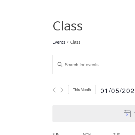
Class
Events
Class
Events
ENTER
Search
KEYWORD.
SEARCH
and
FOR
EVENTS
Views
01/05/20
This Month
BY
Select
Navigation
KEYWORD.
date.
SUN
MON
TUE