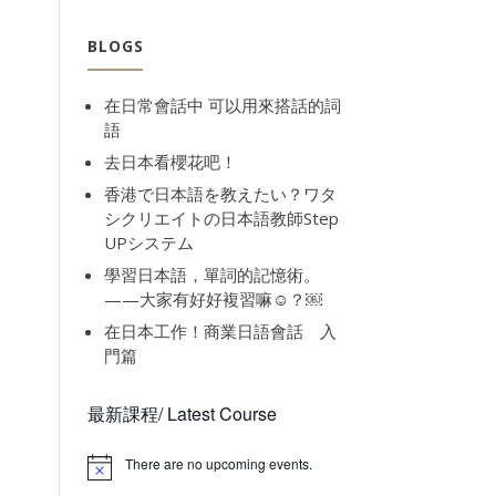
BLOGS
在日常會話中 可以用來搭話的詞
語
去日本看櫻花吧！
香港で日本語を教えたい？ワタ
シクリエイトの日本語教師Step
UPシステム
tion
學習日本語，單詞的記憶術。
——大家有好好複習嘛☺️？￼
在日本工作！商業日語會話 入
門篇
最新課程/ Latest Course
There are no upcoming events.