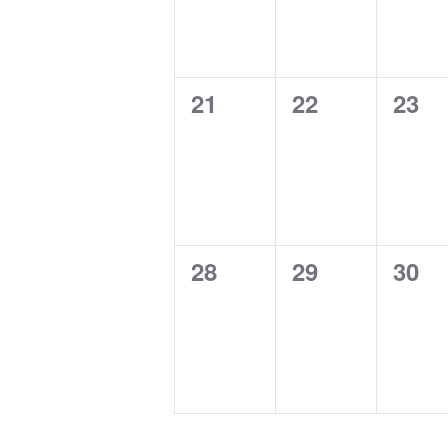
0
0
0
21
22
23
events,
events,
even
0
0
0
28
29
30
events,
events,
even