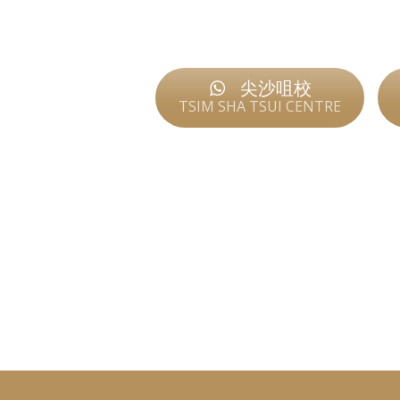
尖沙咀校
TSIM SHA TSUI CENTRE