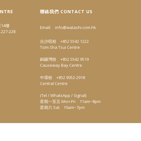
ENTRE
聯絡我們 CONTACT US
14樓
Email:
info@watashi.com.hk
.227-228
尖沙咀校 +852 5542 1222
Tsim Sha Tsui Centre
銅鑼灣校 +852 5542 9519
Causeway Bay Centre
中環校 +852 9052-2918
Central Centre
(Tel / WhatsApp / Signal)
星期一至五 Mon-Fri 11am~8pm
星期六 Sat 10am~7pm