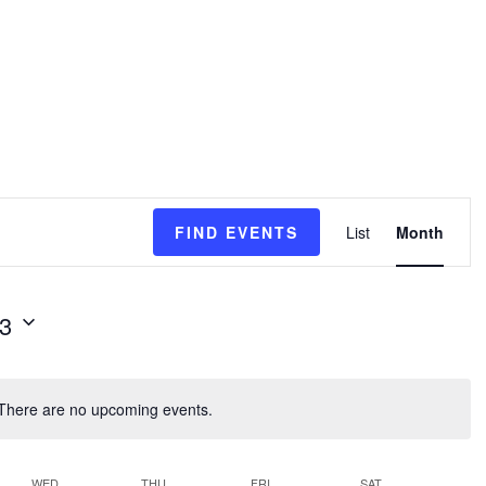
Event
FIND EVENTS
List
Month
Views
Naviga
23
There are no upcoming events.
WED
THU
FRI
SAT