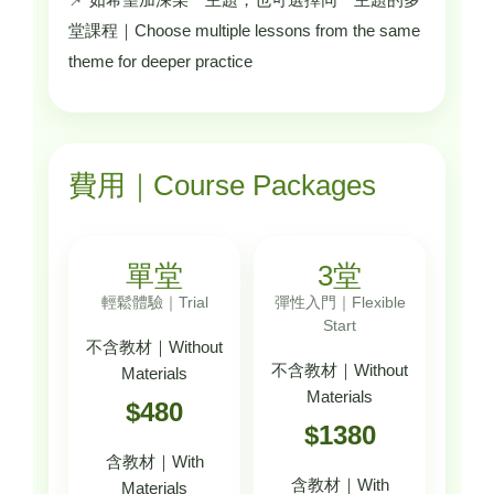
堂課程｜Choose multiple lessons from the same
theme for deeper practice
費用｜Course Packages
單堂
3堂
輕鬆體驗｜Trial
彈性入門｜Flexible
Start
不含教材｜Without
不含教材｜Without
Materials
Materials
$480
$1380
含教材｜With
含教材｜With
Materials